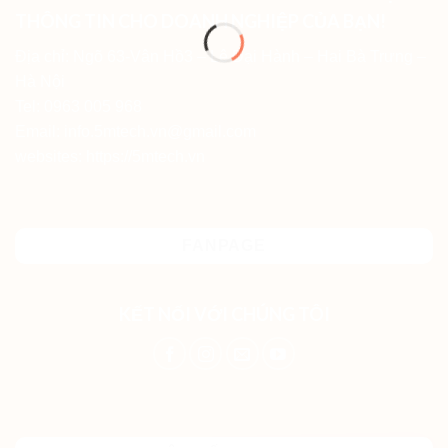
THÔNG TIN CHO DOANH NGHIỆP CỦA BẠN!
Địa chỉ: Ngõ 63-Vân Hồ3 – Lê Đại Hành – Hai Bà Trưng –
Hà Nội
Tel: 0963 005 968
Email: info.5mtech.vn@gmail.com
websites: https://5mtech.vn
FANPAGE
KẾT NỐI VỚI CHÚNG TÔI