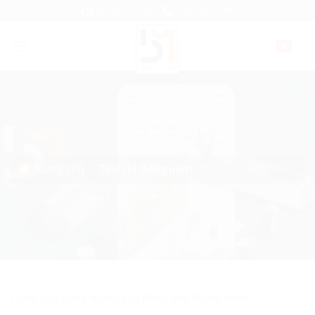
Skip
08:00 - 22:00
0963 005 968
to
content
▼
Thiết bị thông minh
Trang chủ
/
Cung cấp hàng nghìn giải pháp nhà thông minh.