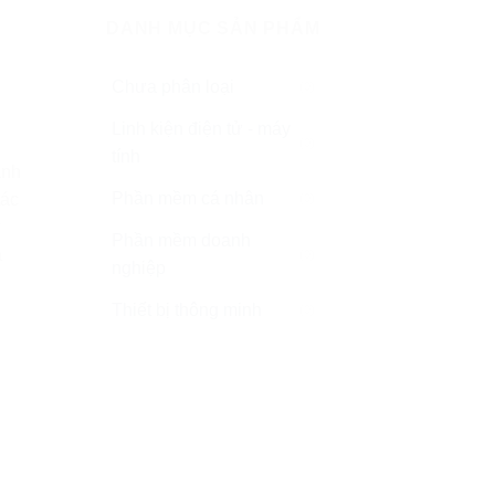
DANH MỤC SẢN PHẨM
Chưa phân loại
(0)
Linh kiện điện tử - máy
(0)
tính
ành
Phần mềm cá nhân
tác
(0)
ử
Phần mềm doanh
a
(0)
nghiệp
Thiết bị thông minh
(0)