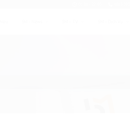
08:00 - 22:00
0963 005
hiệu
5M – News
5M – TV
5M – Dịch Vụ