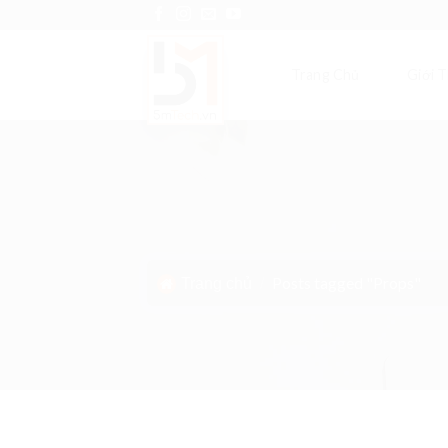
Skip
to
content
Trang Chủ
Giới T
Posts tagged "Props"
Trang chủ
/