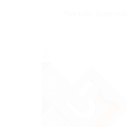
Tìm hiểu State tr
Po
07
Th3