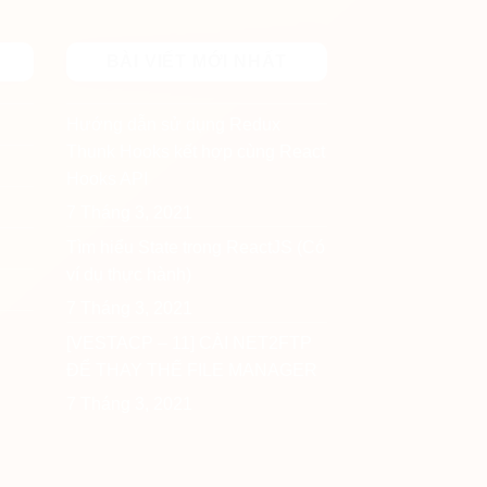
BÀI VIẾT MỚI NHẤT
Hướng dẫn sử dụng Redux
Thunk Hooks kết hợp cùng React
Hooks API
7 Tháng 3, 2021
Tìm hiểu State trong ReactJS (Có
ví dụ thực hành)
7 Tháng 3, 2021
[VESTACP – 11] CÀI NET2FTP
ĐỂ THAY THẾ FILE MANAGER
7 Tháng 3, 2021