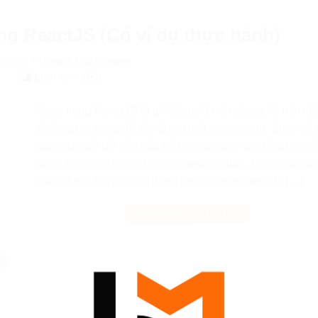
ong ReactJS (Có ví dụ thực hành)
sted on
7 Tháng 3, 2021
by
admin
Lượt xem 1001
State trong ReactJS là gì? State là một object, là một th
phần quan trọng để xây dựng một component. State có 
dụng lưu trữ dữ liệu của một component và chỉ được s
dụng trong nội bộ một component mà thôi. Khi giá trị củ
state được thay đổi thì đồng nghĩa component đó […]
CONTINUE READING
→