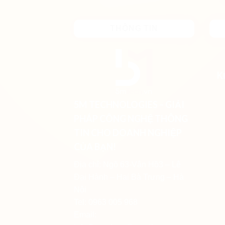
THÔNG TIN
K
5M TECHNOLOGIES – GIẢI
PHÁP CÔNG NGHỆ THÔNG
TIN CHO DOANH NGHIỆP
CỦA BẠN!
Địa chỉ: Ngõ 63-Vân Hồ3 – Lê
Đại Hành – Hai Bà Trưng – Hà
Nội
Tel: 0963 005 968
Email: