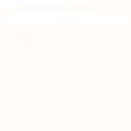
THÔNG TIN
5M TECHNOLOGIES – GIẢI PHÁP CÔNG NGHỆ
THÔNG TIN CHO DOANH NGHIỆP CỦA BẠN!
Địa chỉ: Ngõ 63-Vân Hồ3 – Lê Đại Hành – Hai Bà Trưng –
Hà Nội
Tel: 0963 005 968
Email: info.5mtech.vn@gmail.com
websites: https://5mtech.vn