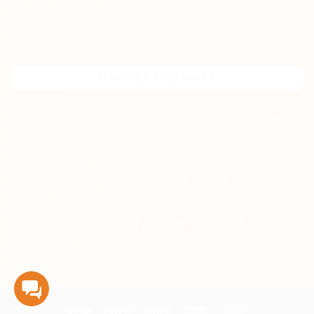
Chính sách bảo mật
Download
BÀI VIẾT MỚI NHẤT
Hướng dẫn sử dụng Redux Thunk Hooks kết hợp cùng
React Hooks API
7 Tháng 3, 2021
Tìm hiểu State trong ReactJS (Có ví dụ thực hành)
7
Tháng 3, 2021
[VESTACP – 11] CÀI NET2FTP ĐỂ THAY THẾ FILE
MANAGER
7 Tháng 3, 2021