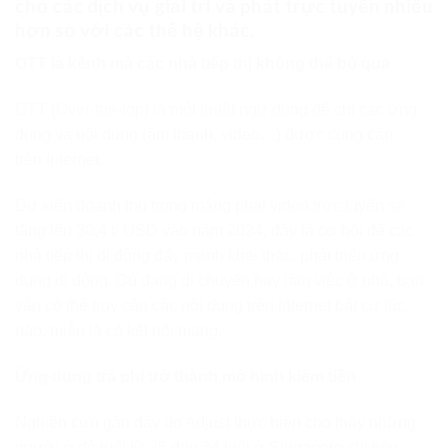
cho các dịch vụ giải trí và phát trực tuyến nhiều
hơn so với các thế hệ khác.
OTT là kênh mà các nhà tiếp thị không thể bỏ qua
OTT (Over-the-top) là một thuật ngữ dùng để chỉ các ứng
dụng và nội dung (âm thanh, video…) được cung cấp
trên Internet.
Dự kiến doanh thu trong mảng phát video trực tuyến sẽ
tăng lên 30,4 tỉ USD vào năm 2024, đây là cơ hội để các
nhà tiếp thị di động đẩy mạnh khai thác, phát triển ứng
dụng di động. Dù đang di chuyển hay làm việc ở nhà, bạn
vẫn có thể truy cập các nội dung trên Internet bất cứ lúc
nào, miễn là có kết nối mạng.
Ứng dụng trả phí trở thành mô hình kiếm tiền
Nghiên cứu gần đây do Adjust thực hiện cho thấy những
người ở độ tuổi từ 25 đến 34 tuổi ở Singapore chi tiêu