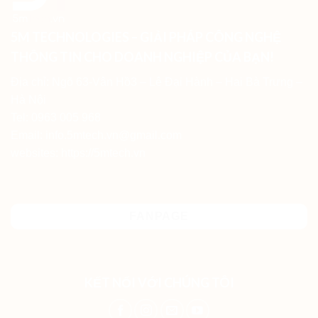
5M TECHNOLOGIES – GIẢI PHÁP CÔNG NGHỆ
THÔNG TIN CHO DOANH NGHIỆP CỦA BẠN!
Địa chỉ: Ngõ 63-Vân Hồ3 – Lê Đại Hành – Hai Bà Trưng –
Hà Nội
Tel: 0963 005 968
Email: info.5mtech.vn@gmail.com
websites: https://5mtech.vn
FANPAGE
KẾT NỐI VỚI CHÚNG TÔI