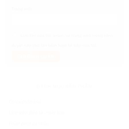
Trang web
Lưu tên của tôi, email, và trang web trong trình
duyệt này cho lần bình luận kế tiếp của tôi.
DANH MỤC SẢN PHẨM
Chưa phân loại
(0)
Linh kiện điện tử - máy tính
(0)
Phần mềm cá nhân
(0)