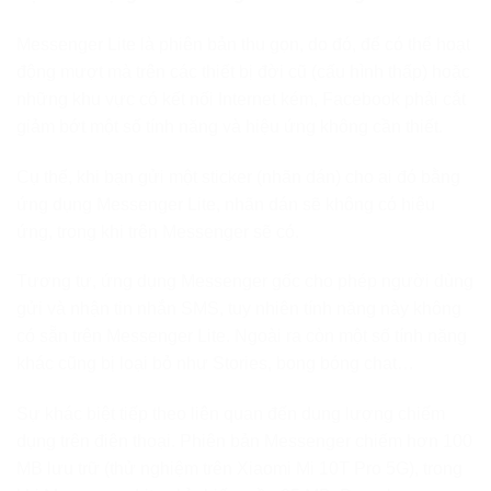
Messenger Lite là phiên bản thu gọn, do đó, để có thể hoạt
động mượt mà trên các thiết bị đời cũ (cấu hình thấp) hoặc
những khu vực có kết nối Internet kém, Facebook phải cắt
giảm bớt một số tính năng và hiệu ứng không cần thiết.
Cụ thể, khi bạn gửi một sticker (nhãn dán) cho ai đó bằng
ứng dụng Messenger Lite, nhãn dán sẽ không có hiệu
ứng, trong khi trên Messenger sẽ có.
Tương tự, ứng dụng Messenger gốc cho phép người dùng
gửi và nhận tin nhắn SMS, tuy nhiên tính năng này không
có sẵn trên Messenger Lite. Ngoài ra còn một số tính năng
khác cũng bị loại bỏ như Stories, bong bóng chat…
Sự khác biệt tiếp theo liên quan đến dung lượng chiếm
dụng trên điện thoại. Phiên bản Messenger chiếm hơn 100
MB lưu trữ (thử nghiệm trên Xiaomi Mi 10T Pro 5G), trong