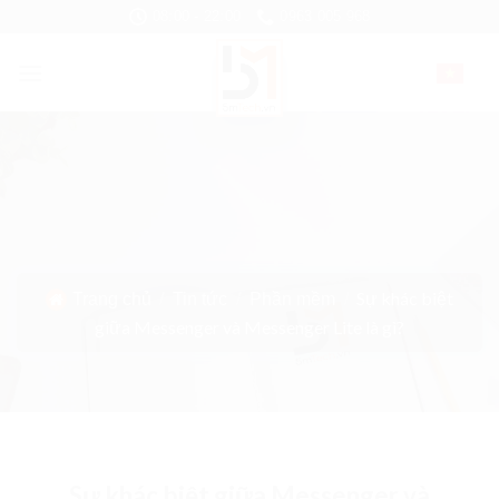
Skip
08:00 - 22:00
0963 005 968
to
content
▼
Sự khác biệt
Trang chủ
/
Tin tức
/
Phần mềm
/
giữa Messenger và Messenger Lite là gì?
Sự khác biệt giữa Messenger và