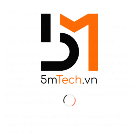
– Điện thoại chạy hệ điều hành Android cũ
– Điện thoại hoặc SIM của bạn không hỗ trợ 3G hoặc 4G
– Bạn đăng ký các gói dữ liệu có dung lượng thấp
Bắt đầu từ ngày 30-11-2020, Facebook đã chính thức xóa
ứng dụng Messenger Lite khỏi App Store, điều này đồng
nghĩa với việc người dùng iPhone, iPad sẽ không thể cài
đặt ứng dụng. Tuy nhiên, phiên bản dành cho các thiết bị
Android vẫn có sẵn trên Google Play, bạn đọc quan tâm có
thể tải tại đây
https://play.google.com/store/apps/details?
id=com.facebook.mlite
.
Nguồn: https://kynguyenso.plo.vn/ky-nguyen-so/cong-
nghe/su-khac-biet-giua-messenger-va-messenger-lite-la-
gi-953194.html