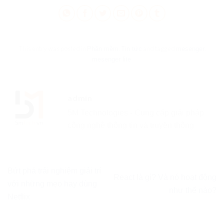
This entry was posted in
,
and tagged
,
Phần mềm
Tin tức
mesenger
.
mesenger lite
admin
5M Technologies - Cung cấp giải pháp
công nghệ thông tin và truyền thông
Bứt phá trải nghiệm giải trí
React là gì? Và nó hoạt động
với những mẹo hay dùng
như thế nào?
Netflix