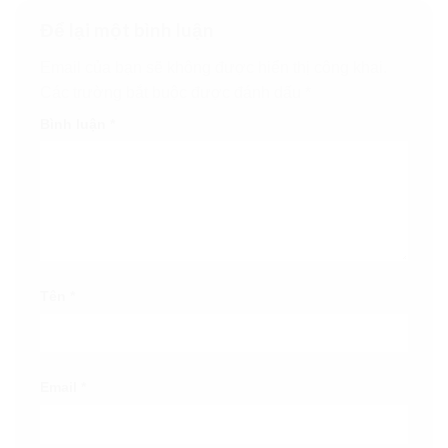
Để lại một bình luận
Email của bạn sẽ không được hiển thị công khai.
Các trường bắt buộc được đánh dấu
*
Bình luận
*
Tên
*
Email
*